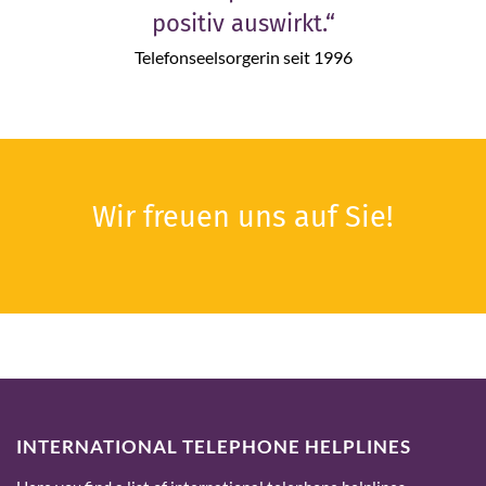
positiv auswirkt.“
012
Telefonseelsorgerin seit 1996
Wir freuen uns auf Sie!
INTERNATIONAL TELEPHONE HELPLINES