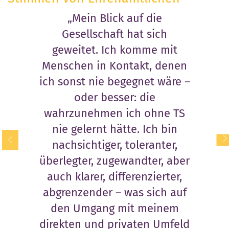
ie einem
„Mein Blick auf die
„
, sind
Gesellschaft hat sich
Wahrn
s gibt
geweitet. Ich komme mit
a
e man
Menschen in Kontakt, denen
Tel
ch bin
ich sonst nie begegnet wäre –
Telefon
oder besser: die
ner und
wahrzunehmen ich ohne TS
. Ich
nie gelernt hätte. Ich bin
lich
nachsichtiger, toleranter,
as man
überlegter, zugewandter, aber
rt sich.
auch klarer, differenzierter,
en in
abgrenzender – was sich auf
anders,
den Umgang mit meinem
uch
direkten und privaten Umfeld